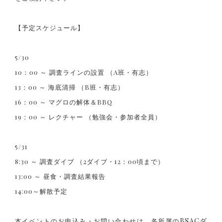
【予定スケジュール】
5/30
10：00 ～ 調査ラインの設置 （A班・有志）
13：00 ～ 海底清掃 （B班・有志）
16：00 ～ マグロの解体＆BBQ
19：00 ～ レクチャー （勉強会・参加者全員）
5/31
8:30 ～ 調査ダイブ （2ダイブ・12：00頃まで）
13:00 ～ 昼食・調査結果報告
14:00～解散予定
BSACダ
本イベントのお申込み・お問い合わせは、各所属の