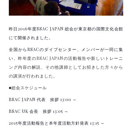
昨日2016年度BSAC JAPAN 総会が東京都の国際文化会館
にて開催されました。
全国からBSACのダイブセンター、メンバーが一同に集
い、
昨年度のBSAC JAPANの活動報告や新しいトレーニ
ング内容の解説、その他講師としてお招きした方々から
の講演が行われました。
■総会スケジュール
BSAC JAPAN 代表 挨拶 13:00 ～
BSAC UK 会長 挨拶 13:05 ～
2015年度活動報告と本年度活動方針発表 13:15 ～