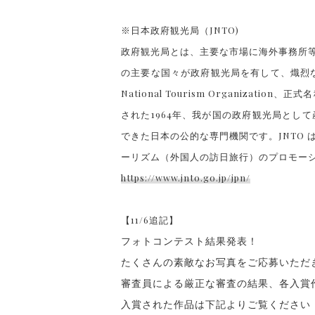
※日本政府観光局（JNTO)
政府観光局とは、主要な市場に海外事務所
の主要な国々が政府観光局を有して、熾烈な
National Tourism Organiza
された1964年、我が国の政府観光局とし
できた日本の公的な専門機関です。JNTO
ーリズム（外国人の訪日旅行）のプロモー
https://www.jnto.go.jp/jpn/
【11/6追記】
フォトコンテスト結果発表！
たくさんの素敵なお写真をご応募いただ
審査員による厳正な審査の結果、各入賞
入賞された作品は下記よりご覧ください