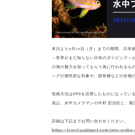
本日より9月30日（月）までの期間、日本政
～世界がまだ知らない日本のダイビング～
の海の魅力を知ってもらう為に行われるも
ングの個性的な対象や、固有種などの生物
投稿方法はSNSを活用したものになってい
員は、水中カメラマンの中村 宏治氏と、堀
詳細は下記までお問い合わせください。
https://travel.gaijinpot.com/jnto-scuba