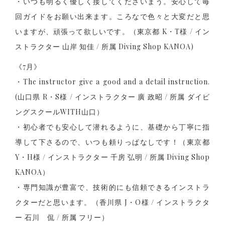
・いつも明るく優しく接してくださいまう。安心して毎
回ガイドをお願い出来ます。ころなで色々と大変だと思
いますが、頑張って欲しいです。（東京都 K・T様 / イン
ストラクター 山岸 知佳 / 所属 Diving Shop KANOA)
《7月》
・The instructor give a good and a detail instruction.
(山口県 R・S様 / インストラクター 廣 政昭 / 所属 ダイビ
ングスクールWITH山口）
・初心者でも安心して潜れるように、基礎から丁寧に指
導して下さるので、いつも頼りっぱなしです！（東京都
Y・H様 / インストラクター 千房 弘明 / 所属 Diving Shop
KANOA）
・専門知識が豊富で、技術的にも信頼できるインストラ
クターだと思います。（香川県 J・O様 / インストラクタ
ー 石川 侃 / 所属 フリー）