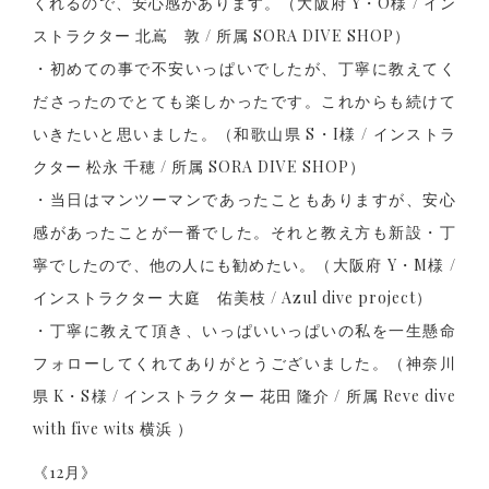
くれるので、安心感があります。（大阪府 Y・O様 / イン
ストラクター 北嶌 敦 / 所属 SORA DIVE SHOP）
・初めての事で不安いっぱいでしたが、丁寧に教えてく
ださったのでとても楽しかったです。これからも続けて
いきたいと思いました。（和歌山県 S・I様 / インストラ
クター 松永 千穂 / 所属 SORA DIVE SHOP）
・当日はマンツーマンであったこともありますが、安心
感があったことが一番でした。それと教え方も新設・丁
寧でしたので、他の人にも勧めたい。（大阪府 Y・M様 /
インストラクター 大庭 佑美枝 / Azul dive project）
・丁寧に教えて頂き、いっぱいいっぱいの私を一生懸命
フォローしてくれてありがとうございました。（神奈川
県 K・S様 / インストラクター 花田 隆介 / 所属 Reve dive
with five wits 横浜 ）
《12月》