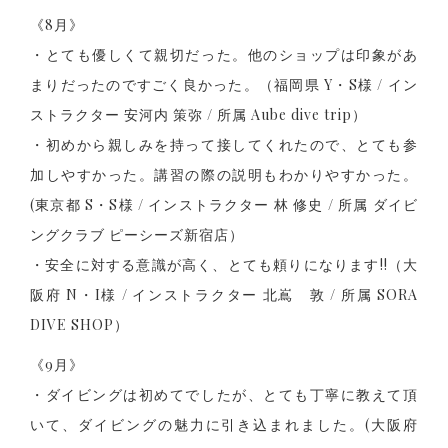
《8月》
・とても優しくて親切だった。他のショップは印象があ
まりだったのですごく良かった。（福岡県 Y・S様 / イン
ストラクター 安河内 策弥 / 所属 Aube dive trip）
・初めから親しみを持って接してくれたので、とても参
加しやすかった。講習の際の説明もわかりやすかった。
(東京都 S・S様 / インストラクター 林 修史 / 所属 ダイビ
ングクラブ ピーシーズ新宿店）
・安全に対する意識が高く、とても頼りになります!!（大
阪府 N・I様 / インストラクター 北嶌 敦 / 所属 SORA
DIVE SHOP）
《9月》
・ダイビングは初めてでしたが、とても丁寧に教えて頂
いて、ダイビングの魅力に引き込まれました。(大阪府